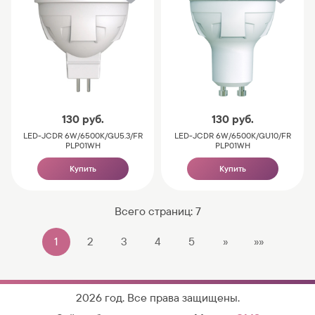
130
руб.
130
руб.
LED-JCDR 6W/6500K/GU5.3/FR
LED-JCDR 6W/6500K/GU10/FR
PLP01WH
PLP01WH
Купить
Купить
Всего страниц:
7
1
2
3
4
5
»
»»
2026 год. Все права защищены.