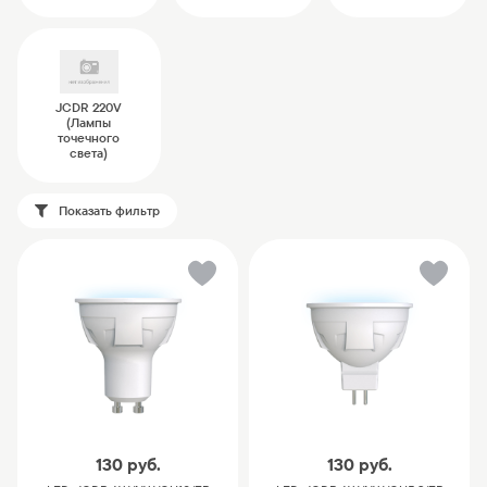
JCDR 220V
(Лампы
точечного
света)
Показать фильтр
130
руб.
130
руб.