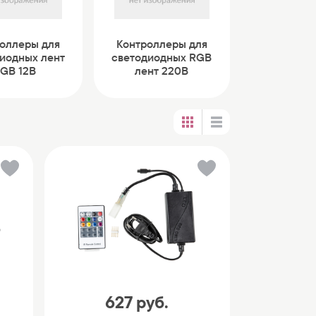
оллеры для
Контроллеры для
иодных лент
светодиодных RGB
GB 12В
лент 220В
627
руб.