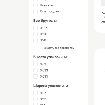
Новинки
Хиты продаж
К
Вес брутто, кг
од
0,017
0,124
0,145
Показать все параметры
Высота упаковки, м
0,03
0,033
0,035
Ширина упаковки, м
0,07
0,135