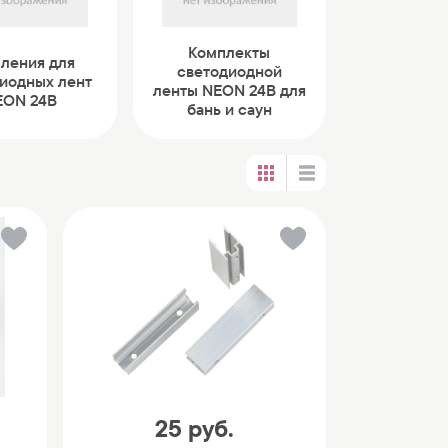
Комплекты
ления для
светодиодной
иодных лент
ленты NEON 24В для
EON 24В
бань и саун
25
руб.