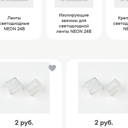
Изолирующие
Ленты
Креп
зажимы для
светодиодные
светод
светодиодной
NEON 24В
N
ленты NEON 24В
2
руб.
2
руб.